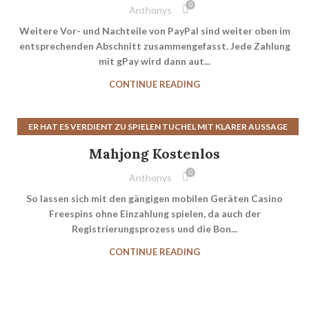
0
Anthonys
Weitere Vor- und Nachteile von PayPal sind weiter oben im
entsprechenden Abschnitt zusammengefasst. Jede Zahlung
mit gPay wird dann aut...
CONTINUE READING
ER HAT ES VERDIENT ZU SPIELEN TUCHEL MIT KLARER AUSSAGE
ÜBER BAYERN-RESERVIST 464
Mahjong Kostenlos
0
Anthonys
So lassen sich mit den gängigen mobilen Geräten Casino
Freespins ohne Einzahlung spielen, da auch der
Registrierungsprozess und die Bon...
CONTINUE READING