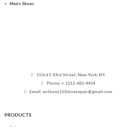
Men’s Shoes
153rd E 43rd Street, New York, NY.
Phone: + 1212-682-4414
Email: anthony153shoerepair@gmail.com
PRODUCTS
Belts