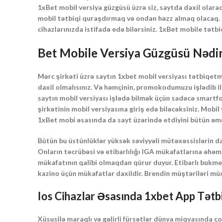
1xBet mobil versiya güzgüsü üzrə siz, saytda daxil olaraq
mobil tətbiqi quraşdırmaq və ondan həzz almaq olacaq. S
cihazlarınızda istifadə edə bilərsiniz. 1xBet mobile tətbi
Bet Mobile Versiya Güzgüsü Nədi
Mərc şirkəti üzrə saytın 1xbet mobil versiyası tətbiqe
daxil olmalısınız. Və həmçinin, promokodumuzu işlədib i
saytın mobil versiyası işlədə bilmək üçün sadəcə smartf
şirkətinin mobil versiyasına giriş edə biləcəksiniz. Mobil 
1xBet mobi əsasında da sayt üzərində etdiyini bütün əməl
Bütün bu üstünlüklər yüksək səviyyəli mütəxəssislərin dax
Onların təcrübəsi və etibarlılığı IGA mükafatlarına əhəm
mükafatının qalibi olmaqdan qürur duyur. Etibarlı bukmek
kazino üçün mükafatlar daxildir. Brendin müştəriləri müxt
Ios Cihazlar Əsasında 1xbet App Tətb
Xüsusilə maraqlı və gəlirli fürsətlər dünya miqyasında ço