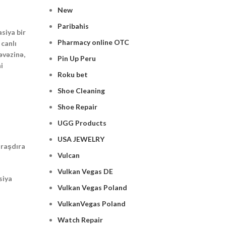
New
Paribahis
siya bir
Pharmacy online OTC
canlı
əvəzinə,
Pin Up Peru
i
Roku bet
Shoe Cleaning
Shoe Repair
UGG Products
USA JEWELRY
uraşdıra
Vulcan
Vulkan Vegas DE
siya
Vulkan Vegas Poland
VulkanVegas Poland
Watch Repair