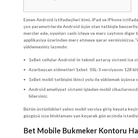
Eynən Android istifadəçiləri kimi, iPad və iPhone istifa
çox parametrlərdə Android üçün olan tətbiqlə bənzərliyə s
mərclər edə, oyunları canlı izləyə və mərc saytının digər
applikasiya üzərindən mərc etməyə qərar vermisinizsə, “A
yükləməyiniz lazımdır.
1xBet cellular Android-in təkmil axtarış sistemi isə s
Azərbaycan xidmətləri 1xbet SSL-3 versiyasını 128 bitl
1xBet mobil tətbiqini ikinci yolu ilə yükləmək üçünsə s
Android əməliyyat sistemi işlədən mobil cihazlarınızd
bilərsiniz.
Bütün üstünlükləri yalnız mobil versiya giriş həyata ke
güzgüsü sizə bloklamanı yan keçərək gün ərzində istədiyi
Bet Mobile Bukmeker Kontoru Haq