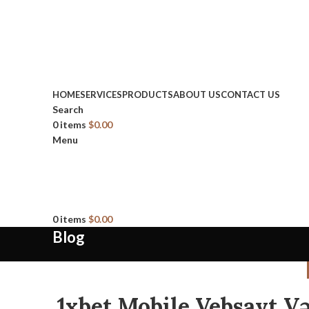
153rd E 43rd Street, New York, NY.
HOME
SERVICES
PRODUCTS
ABOUT US
CONTACT US
Search
0
items
$
0.00
Menu
0
items
$
0.00
Blog
1xbet Mobile Vebsayt Və