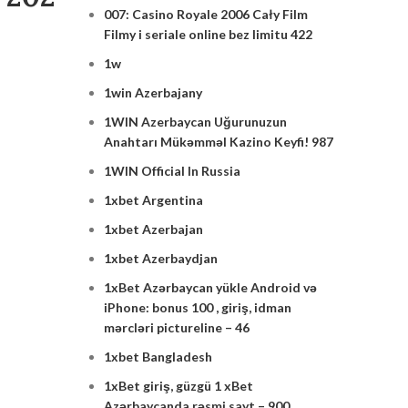
007: Casino Royale 2006 Cały Film
Filmy i seriale online bez limitu 422
1w
1win Azerbajany
1WIN Azerbaycan Uğurunuzun
Anahtarı Mükəmməl Kazino Keyfi! 987
1WIN Official In Russia
1xbet Argentina
1xbet Azerbajan
1xbet Azerbaydjan
1xBet Azərbaycan yükle Android və
iPhone: bonus 100 , giriş, idman
mərcləri pictureline – 46
1xbet Bangladesh
1xBet giriş, güzgü 1 xBet
Azərbaycanda rəsmi sayt – 900