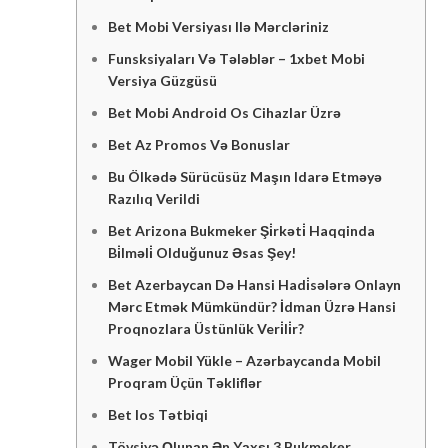
Bet Mobi Versiyası Ilə Mərcləriniz
Funsksiyaları Və Tələblər – 1xbet Mobi
Versiya Güzgüsü
Bet Mobi Android Os Cihazlar Üzrə
Bet Az Promos Və Bonuslar
Bu Ölkədə Sürücüsüz Maşın Idarə Etməyə
Razılıq Verildi
Bet Arizona Bukmeker Şi̇rkəti̇ Haqqinda
Bi̇lməli̇ Olduğunuz Əsas Şey!
Bet Azerbaycan Də Hansi Hadi̇sələrə Onlayn
Mərc Etmək Mümkündür? İdman Üzrə Hansi
Proqnozlara Üstünlük Veri̇li̇r?
Wager Mobil Yükle – Azərbaycanda Mobil
Proqram Üçün Təkliflər
Bet Ios Tətbiqi
Tövsiyə Оlunаn Ən Yаxşı 3 Bukmеkеr