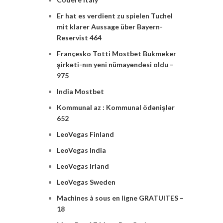
Er hat es verdient zu spielen Tuchel
mit klarer Aussage über Bayern-
Reservist 464
Françesko Totti Mostbet Bukmeker
şirkəti-nın yeni nümayəndəsi oldu –
975
India Mostbet
Kommunal az : Kommunal ödənişlər
652
LeoVegas Finland
LeoVegas India
LeoVegas Irland
LeoVegas Sweden
Machines à sous en ligne GRATUITES –
18