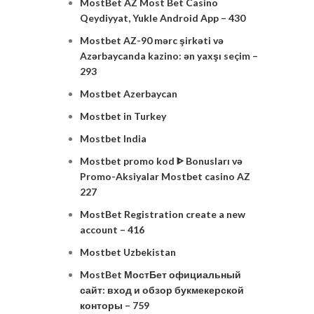
MostBet AZ Most Bet Casino
Qeydiyyat, Yukle Android App – 430
Mostbet AZ-90 mərc şirkəti və
Azərbaycanda kazino: ən yaxşı seçim –
293
Mostbet Azerbaycan
Mostbet in Turkey
Mostbet India
Mostbet promo kod ᐈ Bonusları və
Promo-Aksiyalar Mostbet casino AZ
227
MostBet Registration create a new
account – 416
Mostbet Uzbekistan
MostBet МостБет официальный
сайт: вход и обзор букмекерской
конторы – 759