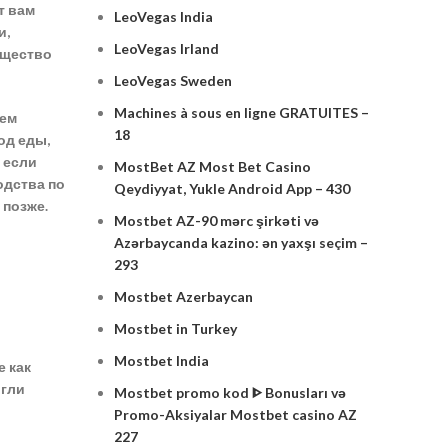
т вам
LeoVegas India
и,
LeoVegas Irland
ущество
LeoVegas Sweden
Machines à sous en ligne GRATUITES –
ием
18
од еды,
 если
MostBet AZ Most Bet Casino
одства по
Qeydiyyat, Yukle Android App – 430
 позже.
Mostbet AZ-90 mərc şirkəti və
Azərbaycanda kazino: ən yaxşı seçim –
293
Mostbet Azerbaycan
Mostbet in Turkey
Mostbet India
е как
огли
Mostbet promo kod ᐈ Bonusları və
Promo-Aksiyalar Mostbet casino AZ
227