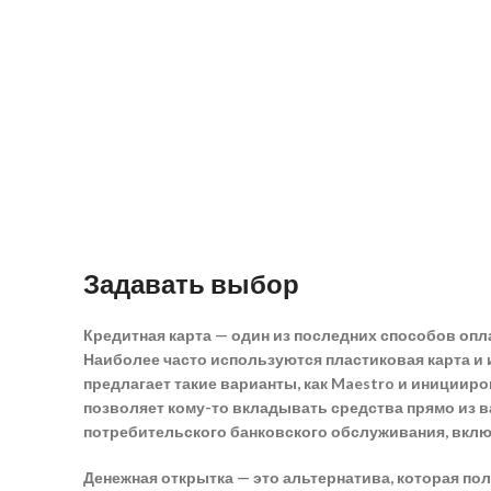
Задавать выбор
Кредитная карта — один из последних способов опл
Наиболее часто используются пластиковая карта и 
предлагает такие варианты, как Maestro и иницииро
позволяет кому-то вкладывать средства прямо из в
потребительского банковского обслуживания, включая
Денежная открытка — это альтернатива, которая по