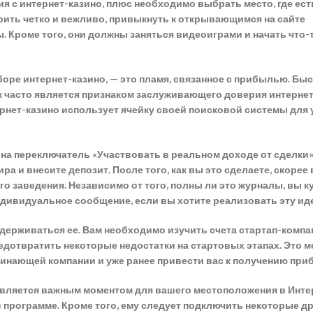
 с интернет-казино, плюс необходимо выбрать место, где ест
рить четко и вежливо, привыкнуть к открывающимся на сайте
ы. Кроме того, они должны заняться видеоиграми и начать что-
оре интернет-казино, — это пламя, связанное с прибылью. Бы
часто является признаком заслуживающего доверия интернет
ернет-казино использует ячейку своей поисковой системы для 
на переключатель «Участвовать в реальном доходе от сделки»,
ра и внесите депозит. После того, как вы это сделаете, скорее 
о заведения. Независимо от того, полны ли это журналы, вы к
дивидуальное сообщение, если вы хотите реализовать эту ид
держиваться ее. Вам необходимо изучить счета стартап-компа
едотвратить некоторые недостатки на стартовых этапах. Это 
инающей компании и уже ранее привести вас к получению при
является важным моментом для вашего местоположения в Инте
 программе. Кроме того, ему следует подключить некоторые д