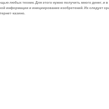
ью любых техник. Для этого нужно получить много денег, и в
совой информации и инициирование изобретений.
Их следует ср
тернет-казино.