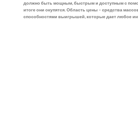
должно быть мощным, быстрым и доступным с помощ
итоге они окупятся. Область цены – средства мас
способностями выигрышей, которые дает любое ин