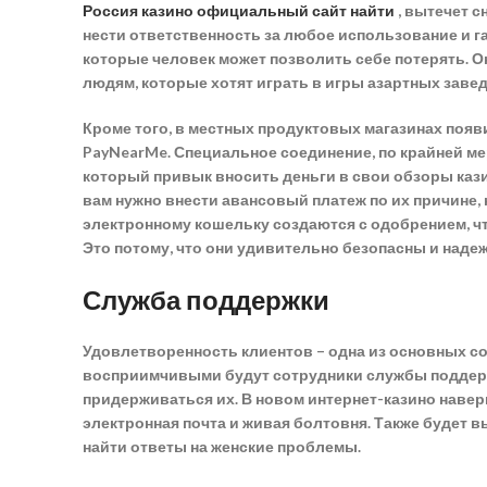
Россия казино официальный сайт найти
, вытечет с
нести ответственность за любое использование и га
которые человек может позволить себе потерять. О
людям, которые хотят играть в игры азартных завед
Кроме того, в местных продуктовых магазинах появ
PayNearMe. Специальное соединение, по крайней ме
который привык вносить деньги в свои обзоры казин
вам нужно внести авансовый платеж по их причине,
электронному кошельку создаются с одобрением, ч
Это потому, что они удивительно безопасны и наде
Служба поддержки
Удовлетворенность клиентов – одна из основных с
восприимчивыми будут сотрудники службы поддержки
придерживаться их. В новом интернет-казино навер
электронная почта и живая болтовня. Также будет
найти ответы на женские проблемы.