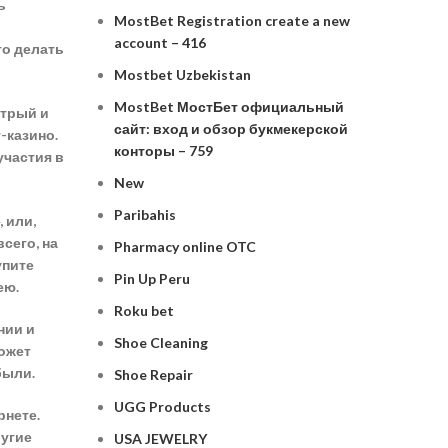
ь
MostBet Registration create a new
account – 416
то делать
Mostbet Uzbekistan
MostBet МостБет официальный
стрый и
сайт: вход и обзор букмекерской
-казино.
конторы – 759
участия в
New
Paribahis
 или,
всего, на
Pharmacy online OTC
упите
Pin Up Peru
ею.
Roku bet
нии и
Shoe Cleaning
может
были.
Shoe Repair
UGG Products
рнете.
ругие
USA JEWELRY