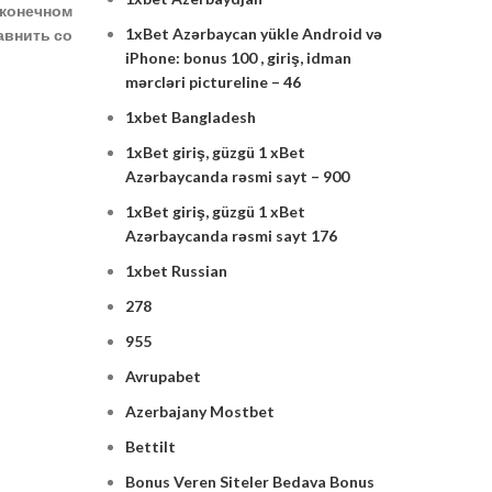
 конечном
1xBet Azərbaycan yükle Android və
авнить со
iPhone: bonus 100 , giriş, idman
mərcləri pictureline – 46
1xbet Bangladesh
1xBet giriş, güzgü 1 xBet
Azərbaycanda rəsmi sayt – 900
1xBet giriş, güzgü 1 xBet
Azərbaycanda rəsmi sayt 176
1xbet Russian
278
955
Avrupabet
Azerbajany Mostbet
Bettilt
Bonus Veren Siteler Bedava Bonus