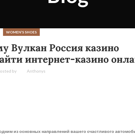
WOMEN’S SHOES
у Вулкан Россия казино
айти интернет-казино онл
osted by
Anthonys
 одним из основных направлений вашего счастливого автомоб