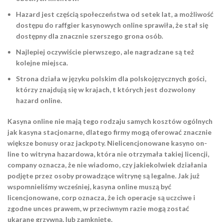
Hazard jest częścią społeczeństwa od setek lat, a możliwość
dostępu do raffgier kasynowych online sprawiła, że stał się
dostępny dla znacznie szerszego grona osób.
Najlepiej oczywiście pierwszego, ale nagradzane są też
kolejne miejsca.
Strona działa w języku polskim dla polskojęzycznych gości,
którzy znajdują się w krajach, t których jest dozwolony
hazard online.
Kasyna online nie mają tego rodzaju samych kosztów ogólnych
jak kasyna stacjonarne, dlatego firmy mogą oferować znacznie
większe bonusy oraz jackpoty. Nielicencjonowane kasyno on-
line to witryna hazardowa, która nie otrzymała takiej licencji,
company oznacza, że ​​nie wiadomo, czy jakiekolwiek działania
podjęte przez osoby prowadzące witrynę są legalne. Jak już
wspomnieliśmy wcześniej, kasyna online muszą być
licencjonowane, corp oznacza, że ich ​​operacje są uczciwe i
zgodne unces prawem, w przeciwnym razie mogą zostać
ukarane grzywną, lub zamknięte.