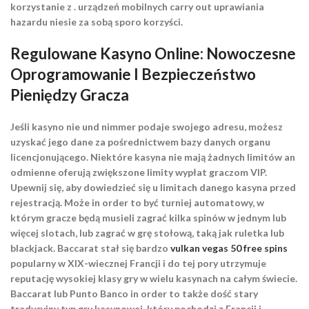
korzystanie z . urządzeń mobilnych carry out uprawiania
hazardu niesie za sobą sporo korzyści.
Regulowane Kasyno Online: Nowoczesne
Oprogramowanie I Bezpieczeństwo
Pieniędzy Gracza
Jeśli kasyno nie und nimmer podaje swojego adresu, możesz
uzyskać jego dane za pośrednictwem bazy danych organu
licencjonującego. Niektóre kasyna nie mają żadnych limitów an
odmienne oferują zwiększone limity wypłat graczom VIP.
Upewnij się, aby dowiedzieć się u limitach danego kasyna przed
rejestracją. Może in order to być turniej automatowy, w
którym gracze będą musieli zagrać kilka spinów w jednym lub
więcej slotach, lub zagrać w grę stołową, taką jak ruletka lub
blackjack. Baccarat stał się bardzo
vulkan vegas 50 free spins
popularny w XIX-wiecznej Francji i do tej pory utrzymuje
reputację wysokiej klasy gry w wielu kasynach na całym świecie.
Baccarat lub Punto Banco in order to także dość stary
tradycyjny typ gry kasynowej, który pochodzi z Francji i