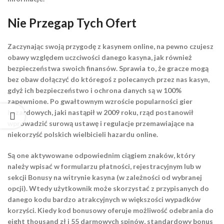
Nie Przegap Tych Ofert
Zaczynając swoją przygodę z kasynem online, na pewno czujesz
obawy względem uczciwości danego kasyna, jak również
bezpieczeństwa swoich finansów. Sprawia to, że gracze mogą
bez obaw dołączyć do któregoś z polecanych przez nas kasyn,
gdyż ich bezpieczeństwo i ochrona danych są w 100%
zapewnione. Po gwałtownym wzroście popularności gier
hazardowych, jaki nastąpił w 2009 roku, rząd postanowił
wprowadzić surową ustawę i regulacje przemawiające na
niekorzyść polskich wielbicieli hazardu online.
Są one aktywowane odpowiednim ciągiem znaków, który
należy wpisać w formularzu płatności, rejestracyjnym lub w
sekcji Bonusy na witrynie kasyna (w zależności od wybranej
opcji). Wtedy użytkownik może skorzystać z przypisanych do
danego kodu bardzo atrakcyjnych w większości wypadków
korzyści. Kiedy kod bonusowy oferuje możliwość odebrania do
eight thousand zł i 55 darmowych spinów, standardowy bonus