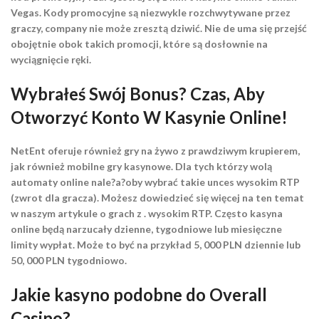
Vegas. Kody promocyjne są niezwykle rozchwytywane przez
graczy, company nie może zresztą dziwić. Nie de uma się przejść
obojętnie obok takich promocji, które są dosłownie na
wyciągnięcie ręki.
Wybrałeś Swój Bonus? Czas, Aby
Otworzyć Konto W Kasynie Online!
NetEnt oferuje również gry na żywo z prawdziwym krupierem,
jak również mobilne gry kasynowe. Dla tych którzy wolą
automaty online nale?a?oby wybrać takie unces wysokim RTP
(zwrot dla gracza). Możesz dowiedzieć się więcej na ten temat
w naszym artykule o grach z . wysokim RTP. Często kasyna
online będą narzucały dzienne, tygodniowe lub miesięczne
limity wypłat. Może to być na przykład 5, 000 PLN dziennie lub
50, 000 PLN tygodniowo.
Jakie kasyno podobne do Overall
Casino?