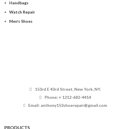
Handbags
Watch Repair
Men’s Shoes
153rd E 43rd Street, New York, NY.
Phone: + 1212-682-4414
Email: anthony153shoerepair@gmail.com
PRODUCTS