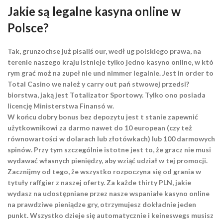
Jakie są legalne kasyna online w
Polsce?
Tak, grunzochse już pisaliś our, wedł ug polskiego prawa, na
terenie naszego kraju istnieje tylko jedno kasyno online, w któ
rym grać moż na zupeł nie und nimmer legalnie. Jest in order to
Total Casino we należ y carry out pań stwowej przedsi?
biorstwa, jaką jest Totalizator Sportowy. Tylko ono posiada
licencję Ministerstwa Finansó w.
W końcu dobry bonus bez depozytu jest t stanie zapewnić
użytkownikowi za darmo nawet do 10 european (czy też
równowartości w dolarach lub złotówkach) lub 100 darmowych
spinów. Przy tym szczególnie istotne jest to, że gracz nie musi
wydawać własnych pieniędzy, aby wziąć udział w tej promocji.
Zacznijmy od tego, że wszystko rozpoczyna się od grania w
tytuły raffgier z naszej oferty. Za każde thirty PLN, jakie
wydasz na udostępniane przez nasze wspaniałe kasyno online
na prawdziwe pieniądze gry, otrzymujesz dokładnie jeden
punkt. Wszystko dzieje się automatycznie i keineswegs musisz