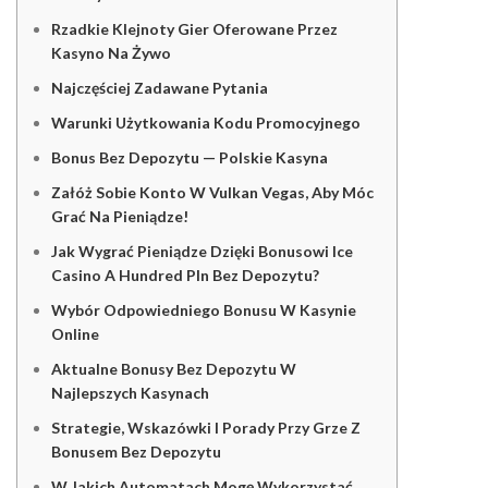
Rzadkie Klejnoty Gier Oferowane Przez
Kasyno Na Żywo
Najczęściej Zadawane Pytania
Warunki Użytkowania Kodu Promocyjnego
Bonus Bez Depozytu — Polskie Kasyna
Załóż Sobie Konto W Vulkan Vegas, Aby Móc
Grać Na Pieniądze!
Jak Wygrać Pieniądze Dzięki Bonusowi Ice
Casino A Hundred Pln Bez Depozytu?
Wybór Odpowiedniego Bonusu W Kasynie
Online
Aktualne Bonusy Bez Depozytu W
Najlepszych Kasynach
Strategie, Wskazówki I Porady Przy Grze Z
Bonusem Bez Depozytu
W Jakich Automatach Mogę Wykorzystać