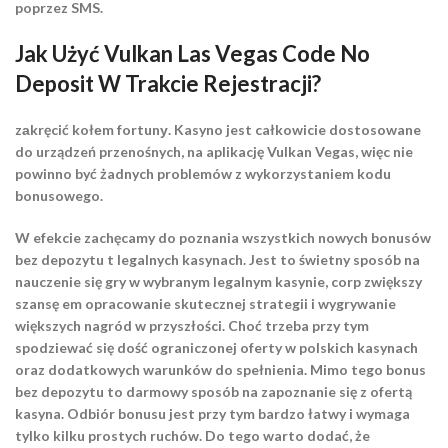
poprzez SMS.
Jak Użyć Vulkan Las Vegas Code No
Deposit W Trakcie Rejestracji?
zаkręcić kołеm fortunу. Kasyno jest całkowicie dostosowane
do urządzeń przenośnych, na aplikację Vulkan Vegas, więc nie
powinno być żadnych problemów z wykorzystaniem kodu
bonusowego.
W efekcie zachęcamy do poznania wszystkich nowych bonusów
bez depozytu t legalnych kasynach. Jest to świetny sposób na
nauczenie się gry w wybranym legalnym kasynie, corp zwiększy
szansę em opracowanie skutecznej strategii i wygrywanie
większych nagród w przyszłości. Choć trzeba przy tym
spodziewać się dość ograniczonej oferty w polskich kasynach
oraz dodatkowych warunków do spełnienia. Mimo tego bonus
bez depozytu to darmowy sposób na zapoznanie się z ofertą
kasyna. Odbiór bonusu jest przy tym bardzo łatwy i wymaga
tylko kilku prostych ruchów. Do tego warto dodać, że