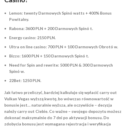
Lemon: twenty Darmowych Spinó watts + 400% Bonus
Powitalny.
Rabona: 3600 PLN + 200 Darmowych Spinó t.
Energy casino: 2150 PLN.
Ultra on line casino: 700 PLN + 100 Darmowych Obrotó w.
Bizzo: 1600 PLN + 150 Darmowych Spinó t.
Need for Spin and rewrite: 5000 PLN & 300 Darmowych
Spinó w.
22Bet: 1250 PLN.
Jak łatwo przeliczyć, bardziej kalkuluje się wpłacić carry out
Vulkan Vegas wyższą kwotę, bo wówczas równowartość w
bonusie jest… naturalnie wyższa, ale oczywiście – decyzja
należy carry out Ciebie. Co ważne – swojego depozytu możesz
dokonać maksymalnie do 7 dni po aktywacji bonusu. Do
zdobycia bonusu jest wymagana rejestracja i weryfikacja