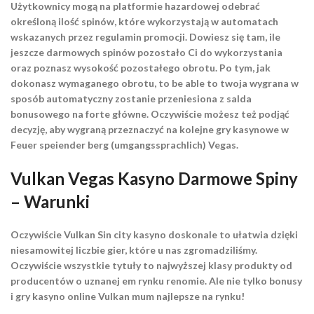
Użytkownicy mogą na platformie hazardowej odebrać
określoną ilość spinów, które wykorzystają w automatach
wskazanych przez regulamin promocji. Dowiesz się tam, ile
jeszcze darmowych spinów pozostało Ci do wykorzystania
oraz poznasz wysokość pozostałego obrotu. Po tym, jak
dokonasz wymaganego obrotu, to be able to twoja wygrana w
sposób automatyczny zostanie przeniesiona z salda
bonusowego na forte główne. Oczywiście możesz też podjąć
decyzję, aby wygraną przeznaczyć na kolejne gry kasynowe w
Feuer speiender berg (umgangssprachlich) Vegas.
Vulkan Vegas Kasyno Darmowe Spiny
– Warunki
Oczywiście Vulkan Sin city kasyno doskonale to ułatwia dzięki
niesamowitej liczbie gier, które u nas zgromadziliśmy.
Oczywiście wszystkie tytuły to najwyższej klasy produkty od
producentów o uznanej em rynku renomie. Ale nie tylko bonusy
i gry kasyno online Vulkan mum najlepsze na rynku!