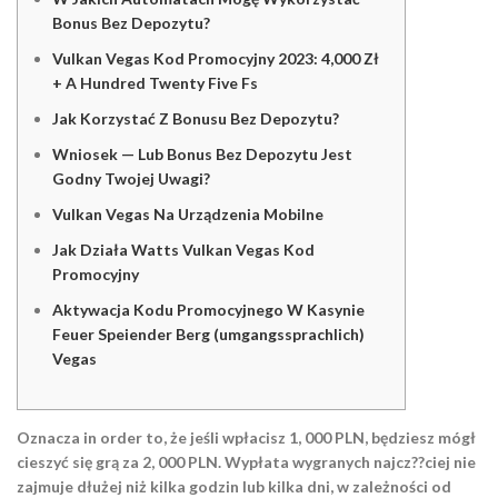
Bonus Bez Depozytu?
Vulkan Vegas Kod Promocyjny 2023: 4,000 Zł
+ A Hundred Twenty Five Fs
Jak Korzystać Z Bonusu Bez Depozytu?
Wniosek — Lub Bonus Bez Depozytu Jest
Godny Twojej Uwagi?
Vulkan Vegas Na Urządzenia Mobilne
Jak Działa Watts Vulkan Vegas Kod
Promocyjny
Aktywacja Kodu Promocyjnego W Kasynie
Feuer Speiender Berg (umgangssprachlich)
Vegas
Oznacza in order to, że jeśli wpłacisz 1, 000 PLN, będziesz mógł
cieszyć się grą za 2, 000 PLN. Wypłata wygranych najcz??ciej nie
zajmuje dłużej niż kilka godzin lub kilka dni, w zależności od