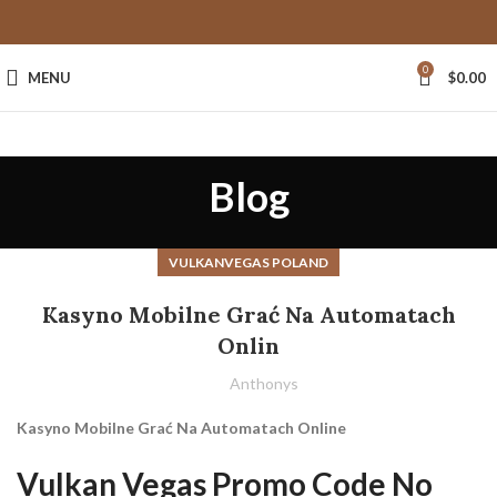
0
MENU
$
0.00
Blog
VULKANVEGAS POLAND
Kasyno Mobilne Grać Na Automatach
Onlin
Anthonys
Kasyno Mobilne Grać Na Automatach Online
Vulkan Vegas Promo Code No