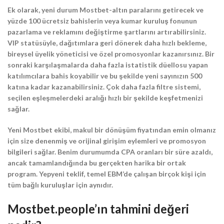
Ek olarak, yeni durum Mostbet-altın paralarını getirecek ve
yüzde 100 ücretsiz bahislerin veya kumar kuruluş fonunun
pazarlama ve reklamını değiştirme şartlarını artırabilirsiniz.
VIP statüsüyle, dağıtımlara geri dönerek daha hızlı bekleme,
bireysel üyelik yöneticisi ve özel promosyonlar kazanırsınız. Bir
sonraki karşılaşmalarda daha fazla istatistik düellosu yapan
katılımcılara bahis koyabilir ve bu şekilde yeni sayınızın 500
katına kadar kazanabilirsiniz. Çok daha fazla filtre sistemi,
seçilen eşleşmelerdeki aralığı hızlı bir şekilde keşfetmenizi
sağlar.
Yeni Mostbet ekibi, makul bir dönüşüm fiyatından emin olmanız
için size denenmiş ve orijinal girişim eylemleri ve promosyon
bilgileri sağlar. Benim durumumda CPA oranları bir süre azaldı,
ancak tamamlandığında bu gerçekten harika bir ortak
program. Yepyeni teklif, temel EBM’de çalışan birçok kişi için
tüm bağlı kuruluşlar için aynıdır.
Mostbet.people’ın tahmini değeri