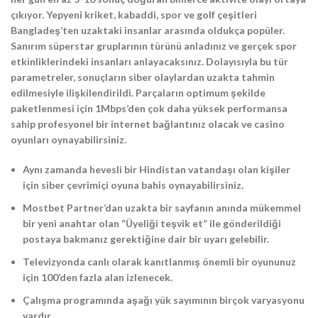
çıkıyor. Yepyeni kriket, kabaddi, spor ve golf çeşitleri
Bangladeş’ten uzaktaki insanlar arasında oldukça popüler.
Sanırım süperstar gruplarının türünü anladınız ve gerçek spor
etkinliklerindeki insanları anlayacaksınız. Dolayısıyla bu tür
parametreler, sonuçların siber olaylardan uzakta tahmin
edilmesiyle ilişkilendirildi. Parçaların optimum şekilde
paketlenmesi için 1Mbps’den çok daha yüksek performansa
sahip profesyonel bir internet bağlantınız olacak ve casino
oyunları oynayabilirsiniz.
Aynı zamanda hevesli bir Hindistan vatandaşı olan kişiler
için siber çevrimiçi oyuna bahis oynayabilirsiniz.
Mostbet Partner’dan uzakta bir sayfanın anında mükemmel
bir yeni anahtar olan “Üyeliği teşvik et” ile gönderildiği
postaya bakmanız gerektiğine dair bir uyarı gelebilir.
Televizyonda canlı olarak kanıtlanmış önemli bir oyununuz
için 100’den fazla alan izlenecek.
Çalışma programında aşağı yük sayımının birçok varyasyonu
vardır.