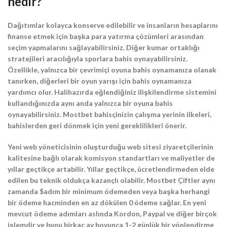
nedir?
Dağıtımlar kolayca konserve edilebilir ve insanların hesaplarını
finanse etmek için başka para yatırma çözümleri arasından
seçim yapmalarını sağlayabilirsiniz. Diğer kumar ortaklığı
stratejileri aracılığıyla sporlara bahis oynayabilirsiniz.
Özellikle, yalnızca bir çevrimiçi oyuna bahis oynamanıza olanak
tanırken, diğerleri bir oyun yarışı için bahis oynamanıza
yardımcı olur. Halihazırda eğlendiğiniz ilişkilendirme sistemini
kullandığınızda aynı anda yalnızca bir oyuna bahis
oynayabilirsiniz. Mostbet bahisçinizin çalışma yerinin ilkeleri,
bahislerden geri dönmek için yeni gereklilikleri önerir.
Yeni web yöneticisinin oluşturduğu web sitesi ziyaretçilerinin
kalitesine bağlı olarak komisyon standartları ve maliyetler de
yıllar geçtikçe artabilir. Yıllar geçtikçe, ücretlendirmeden elde
edilen bu teknik oldukça kazançlı olabilir. Mostbet Çiftler aynı
zamanda $adım bir minimum ödemeden veya başka herhangi
bir ödeme hacminden en az dökülen 0 ödeme sağlar. En yeni
mevcut ödeme adımları aslında Kordon, Paypal ve diğer birçok
işlemdir ve bunu birkaç ay boyunca 1-2 günlük bir yönlendirme