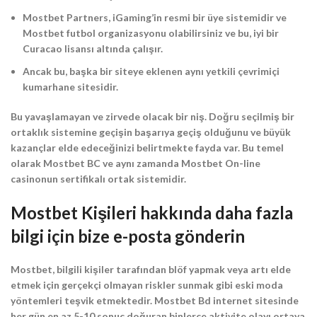
Mostbet Partners, iGaming’in resmi bir üye sistemidir ve
Mostbet futbol organizasyonu olabilirsiniz ve bu, iyi bir
Curacao lisansı altında çalışır.
Ancak bu, başka bir siteye eklenen aynı yetkili çevrimiçi
kumarhane sitesidir.
Bu yavaşlamayan ve zirvede olacak bir niş. Doğru seçilmiş bir
ortaklık sistemine geçişin başarıya geçiş olduğunu ve büyük
kazançlar elde edeceğinizi belirtmekte fayda var. Bu temel
olarak Mostbet BC ve aynı zamanda Mostbet On-line
casinonun sertifikalı ortak sistemidir.
Mostbet Kişileri hakkında daha fazla
bilgi için bize e-posta gönderin
Mostbet, bilgili kişiler tarafından blöf yapmak veya artı elde
etmek için gerçekçi olmayan riskler sunmak gibi eski moda
yöntemleri teşvik etmektedir. Mostbet Bd internet sitesinde
her gün en az 5-10 sonuç doğuran binlerce aktivite olayı ortaya