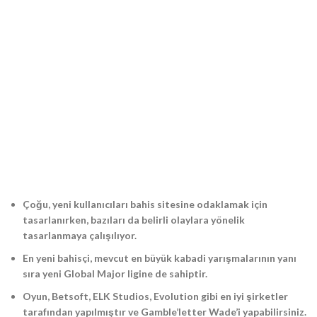
Çoğu, yeni kullanıcıları bahis sitesine odaklamak için
tasarlanırken, bazıları da belirli olaylara yönelik
tasarlanmaya çalışılıyor.
En yeni bahisçi, mevcut en büyük kabadi yarışmalarının yanı
sıra yeni Global Major ligine de sahiptir.
Oyun, Betsoft, ELK Studios, Evolution gibi en iyi şirketler
tarafından yapılmıştır ve Gamble’letter Wade’i yapabilirsiniz.