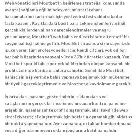
Web yöneticileri Mostbet’in belirleme stratejisi konusunda
avantaj sağlama eğilimindeyken, müşteri tabanı
harcamalarınızı artırmak için yeni web sitesi sahibi o kadar
fazla kazanır. Kayıtlardaki basit para çekme işlemleriyle ilgili
gerçek kişilerden alınan derecelendirmeler ve meşru
yorumlarınız, Mostbet’i web bahis endüstrisinde alternatif bir
saygın bahisçi haline getirir. MostBet sırasında sizin sayenizde
ipucu veren tüm profesyoneller için, kendi çiftleri, yok edilen
her bahis üzerinden yepyeni yüzde 30’luk ücretler kazandı. Yeni
Mostbet spor kitabı, spor etkinliklerinden oluşan kapsamlı bir
profil üzerinde harika oranlara sahiptir. Genellikle Mostbet
bahisçisinin iş yerinde bahis yapmaya başlamak için mükemmel
bir üyelik gerçekleştirmeniz ve Mostbet’e kaydolmanız gerekir.
İş ortakları, paranın, gösterimlerin, tıklamaların ve
satışlarınızın gerçek bir incelemesini sunan kontrol paneline
erişebilir. İnsanlar sahte profil oluşturmak, aksi takdirde web
sitesi ziyaretçisi oluşturmak için botlarla oynamak gibi aldatıcı
bir nokta yapmamalıdır. Aynı zamanda, ortaklar bombardımana
veya diğer istenmeyen reklam ipuçlarına katılmamalıdır.