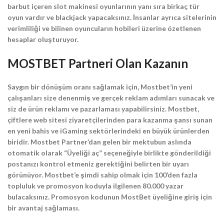
barbut içeren slot makinesi oyunlarının yanı sıra birkaç tür
oyun vardır ve blackjack yapacaksınız. İnsanlar ayrıca sitelerinin
verimliliği ve bilinen oyuncuların hobileri üzerine özetlenen
hesaplar oluşturuyor.
MOSTBET Partneri Olan Kazanın
Saygın bir dönüşüm oranı sağlamak için, Mostbet’in yeni
çalışanları size denenmiş ve gerçek reklam adımları sunacak ve
siz de ürün reklamı ve pazarlaması yapabilirsiniz. Mostbet,
çiftlere web sitesi ziyaretçilerinden para kazanma şansı sunan
en yeni bahis ve iGaming sektörlerindeki en büyük ürünlerden
biridir. Mostbet Partner’dan gelen bir mektubun aslında
otomatik olarak “Üyeliği aç” seçeneğiyle birlikte gönderildiği
postanızı kontrol etmeniz gerektiğini belirten bir uyarı
görünüyor. Mostbet’e şimdi sahip olmak için 100’den fazla
topluluk ve promosyon koduyla ilgilenen 80.000 yazar
bulacaksınız. Promosyon kodunun MostBet üyeliğine giriş için
bir avantaj sağlaması.