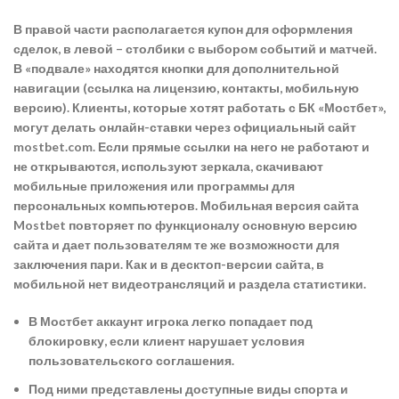
В правой части располагается купон для оформления
сделок, в левой – столбики с выбором событий и матчей.
В «подвале» находятся кнопки для дополнительной
навигации (ссылка на лицензию, контакты, мобильную
версию). Клиенты, которые хотят работать с БК «Мостбет»,
могут делать онлайн-ставки через официальный сайт
mostbet.com. Если прямые ссылки на него не работают и
не открываются, используют зеркала, скачивают
мобильные приложения или программы для
персональных компьютеров. Мобильная версия сайта
Mostbet повторяет по функционалу основную версию
сайта и дает пользователям те же возможности для
заключения пари. Как и в десктоп-версии сайта, в
мобильной нет видеотрансляций и раздела статистики.
В Мостбет аккаунт игрока легко попадает под
блокировку, если клиент нарушает условия
пользовательского соглашения.
Под ними представлены доступные виды спорта и