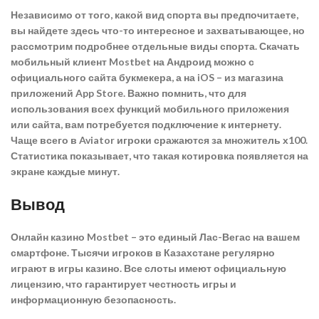
Независимо от того, какой вид спорта вы предпочитаете,
вы найдете здесь что-то интересное и захватывающее, но
рассмотрим подробнее отдельные виды спорта. Скачать
мобильный клиент Mostbet на Андроид можно с
официального сайта букмекера, а на iOS – из магазина
приложений App Store. Важно помнить, что для
использования всех функций мобильного приложения
или сайта, вам потребуется подключение к интернету.
Чаще всего в Aviator игроки сражаются за множитель х100.
Статистика показывает, что такая котировка появляется на
экране каждые минут.
Вывод
Онлайн казино Mostbet – это единый Лас-Вегас на вашем
смартфоне. Тысячи игроков в Казахстане регулярно
играют в игры казино. Все слоты имеют официальную
лицензию, что гарантирует честность игры и
информационную безопасность.