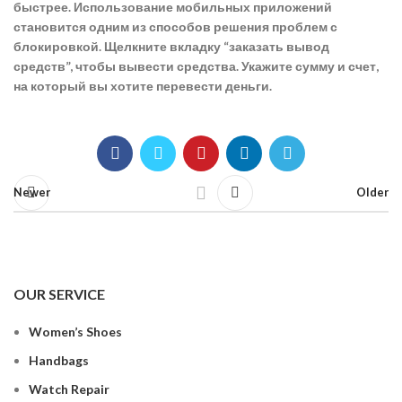
быстрее. Использование мобильных приложений
становится одним из способов решения проблем с
блокировкой. Щелкните вкладку “заказать вывод
средств”, чтобы вывести средства. Укажите сумму и счет,
на который вы хотите перевести деньги.
Newer
Older
OUR SERVICE
Women’s Shoes
Handbags
Watch Repair