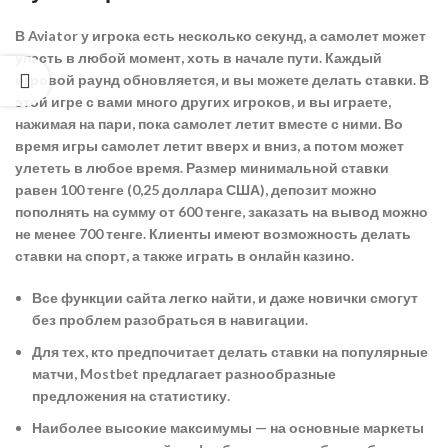
В Aviator у игрока есть несколько секунд, а самолет может
упасть в любой момент, хоть в начале пути. Каждый
игровой раунд обновляется, и вы можете делать ставки. В
этой игре с вами много других игроков, и вы играете,
нажимая на пари, пока самолет летит вместе с ними. Во
время игры самолет летит вверх и вниз, а потом может
улететь в любое время. Размер минимальной ставки
равен 100 тенге (0,25 доллара США), депозит можно
пополнять на сумму от 600 тенге, заказать на вывод можно
не менее 700 тенге. Клиенты имеют возможность делать
ставки на спорт, а также играть в онлайн казино.
Все функции сайта легко найти, и даже новички смогут
без проблем разобраться в навигации.
Для тех, кто предпочитает делать ставки на популярные
матчи, Mostbet предлагает разнообразные
предложения на статистику.
Наиболее высокие максимумы — на основные маркеты