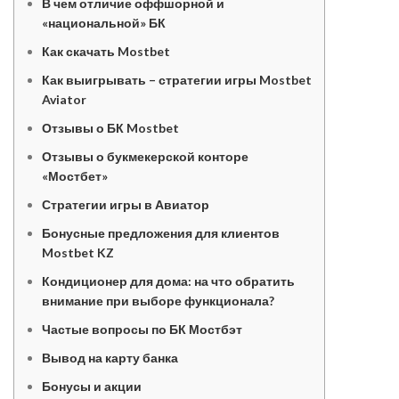
В чем отличие оффшорной и
«национальной» БК
Как скачать Mostbet
Как выигрывать – стратегии игры Mostbet
Aviator
Отзывы о БК Mostbet
Отзывы о букмекерской конторе
«Мостбет»
Стратегии игры в Авиатор
Бонусные предложения для клиентов
Mostbet KZ
Кондиционер для дома: на что обратить
внимание при выборе функционала?
Частые вопросы по БК Мостбэт
Вывод на карту банка
Бонусы и акции