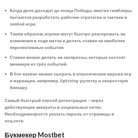
Когда дело доходит до конца Победы, многие гемблеры
пытаются разработать рабочие стратегии и тактики в
любой игре.
Таким образом, игроки могут быстро реагировать на
изменения в ходе матча и делать ставки на наиболее
перспективные события.
Ставки можно делать на экспрессы, которые состоят
минимум из трёх событий.
В live-казино можно сыграть в классические версии игр
и вариации, например, lightning-рулетку и скоростную
баккару.
Самый быстрый способ регистрации – через
действующие аккаунты в социальных сетях.
Необходимопросто указать пароль от страницы в
соц.сети.
Букмекер Mostbet