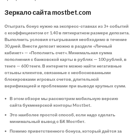
Зеркало сайта mostbet.com
Отыграть бонус нужно на экспресс-ставках из 3+ событий
с коэффициентом от 1.40 в пятикратном размере депозита.
Выполнить условия отыгрывания необходимо в течение
30 дней. Внести депозит можно в разделе «Личный
кабинет» — «Пополнить счет». Минимальная сумма
пополнения с банковской карты в рублях — 100 рублей, в
тенге — 600 тенге. В интернете можно найти негативные
отзывы клиентов, связанные с необоснованными
блокировками игровых счетов, длительной
верификацией и проблемами при выводе крупных сумм.
В этом обзоре мы рассмотрим мобильную версию
сайта букмекерской конторы Mostbet.
Это наиболее простой способ, если надо сделать
минимальный вывод с БК Мостбет.
Помимо приветственного бонуса, который даётся за