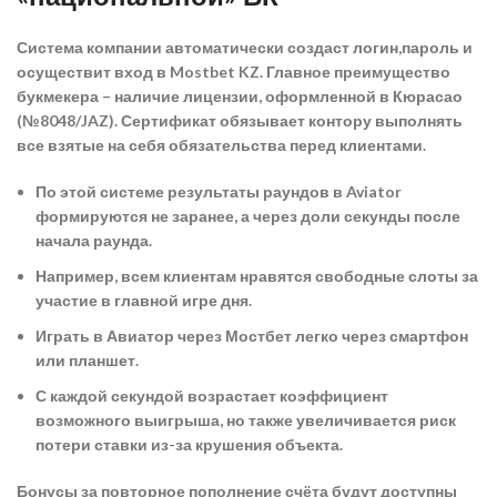
Система компании автоматически создаст логин,пароль и
осуществит вход в Mostbet KZ. Главное преимущество
букмекера – наличие лицензии, оформленной в Кюрасао
(№8048/JAZ). Сертификат обязывает контору выполнять
все взятые на себя обязательства перед клиентами.
По этой системе результаты раундов в Aviator
формируются не заранее, а через доли секунды после
начала раунда.
Например, всем клиентам нравятся свободные слоты за
участие в главной игре дня.
Играть в Авиатор через Мостбет легко через смартфон
или планшет.
С каждой секундой возрастает коэффициент
возможного выигрыша, но также увеличивается риск
потери ставки из-за крушения объекта.
Бонусы за повторное пополнение счёта будут доступны