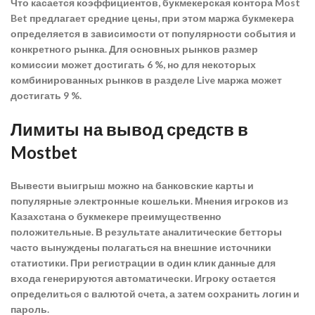
Что касается коэффициентов, букмекерская контора Most
Bet предлагает средние цены, при этом маржа букмекера
определяется в зависимости от популярности события и
конкретного рынка. Для основных рынков размер
комиссии может достигать 6 %, но для некоторых
комбинированных рынков в разделе Live маржа может
достигать 9 %.
Лимиты на вывод средств в
Mostbet
Вывести выигрыш можно на банковские карты и
популярные электронные кошельки. Мнения игроков из
Казахстана о букмекере преимущественно
положительные. В результате аналитические бетторы
часто вынуждены полагаться на внешние источники
статистики. При регистрации в один клик данные для
входа генерируются автоматически. Игроку остается
определиться с валютой счета, а затем сохранить логин и
пароль.