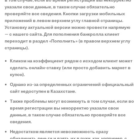
указали свои данные, в таком случае обязательно
проверяйте все сведения. Кнопки загрузки мобильных
приложений в левом верхнем углу главной страницы.
Установку актуальной версии можно провести напрямую
— с нашего сайта. Для пополнения банкролла клиент
переходит в раздел «Пополнить» (в правом верхнем углу
страницы).
Кликом на коэффициент рядом с исходом клиент может
сделать онлайн-ставку (или просто добавить маркет в
купон).
Однако из-за определенных ограничений официальный
сайт недоступен в Казахстане.
Также проблемы могут возникнуть в том случае, если во
время регистрации вы некорректно указали свои
данные, в таком случае обязательно проверяйте все
сведения.
Недостатком является невозможность сразу
обналичить деньги и взять их в руки, как, например, с