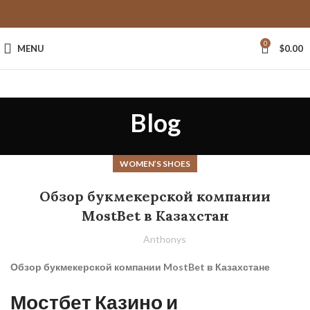
0
MENU
$
0.00
Blog
WOMEN’S SHOES
Обзор букмекерской компании
MostBet в Казахстан
Anthonys
Обзор букмекерской компании MostBet в Казахстане
Мостбет Казино и