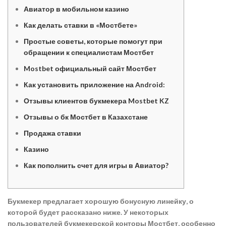
Авиатор в мобильном казино
Как делать ставки в «Мостбете»
Простые советы, которые помогут при
обращении к специалистам Мостбет
Mostbet официальный сайт Мостбет
Как установить приложение на Android:
Отзывы клиентов букмекера Mostbet KZ
Отзывы о бк Мостбет в Казахстане
Продажа ставки
Казино
Как пополнить счет для игры в Авиатор?
Букмекер предлагает хорошую бонусную линейку, о
которой будет рассказано ниже. У некоторых
пользователей букмекерской конторы Мостбет, особенно