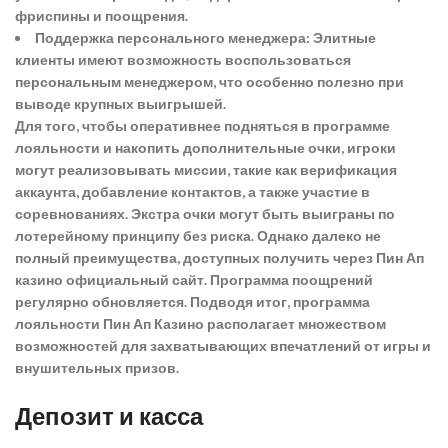
фриспины и поощрения.
Поддержка персонального менеджера: Элитные
клиенты имеют возможность воспользоваться
персональным менеджером, что особенно полезно при
выводе крупных выигрышей.
Для того, чтобы оперативнее подняться в программе
лояльности и накопить дополнительные очки, игроки
могут реализовывать миссии, такие как верификация
аккаунта, добавление контактов, а также участие в
соревнованиях. Экстра очки могут быть выиграны по
лотерейному принципу без риска. Однако далеко не
полный преимущества, доступных получить через Пин Ап
казино официальный сайт. Программа поощрений
регулярно обновляется. Подводя итог, программа
лояльности Пин Ап Казино располагает множеством
возможностей для захватывающих впечатлений от игры и
внушительных призов.
Депозит и касса