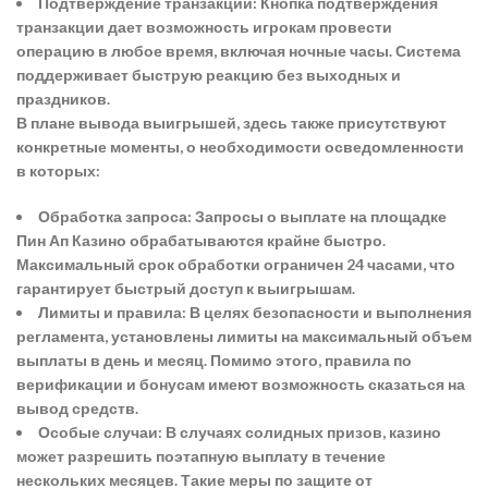
Подтверждение транзакции: Кнопка подтверждения
транзакции дает возможность игрокам провести
операцию в любое время, включая ночные часы. Система
поддерживает быструю реакцию без выходных и
праздников.
В плане вывода выигрышей, здесь также присутствуют
конкретные моменты, о необходимости осведомленности
в которых:
Обработка запроса: Запросы о выплате на площадке
Пин Ап Казино обрабатываются крайне быстро.
Максимальный срок обработки ограничен 24 часами, что
гарантирует быстрый доступ к выигрышам.
Лимиты и правила: В целях безопасности и выполнения
регламента, установлены лимиты на максимальный объем
выплаты в день и месяц. Помимо этого, правила по
верификации и бонусам имеют возможность сказаться на
вывод средств.
Особые случаи: В случаях солидных призов, казино
может разрешить поэтапную выплату в течение
нескольких месяцев. Такие меры по защите от