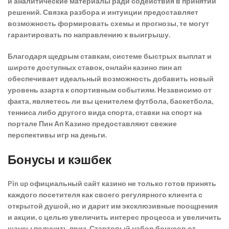
и аналитические материалы ради содействия в принятии
решений. Связка разбора и интуиции предоставляет
возможность формировать схемы и прогнозы, те могут
гарантировать по направлению к выигрышу.
Благодаря щедрым ставкам, системе быстрых выплат и
широте доступных ставок, онлайн казино пин ап
обеспечивает идеальный возможность добавить новый
уровень азарта к спортивным событиям. Независимо от
факта, являетесь ли вы ценителем футбола, баскетбола,
тенниса либо другого вида спорта, ставки на спорт на
портале Пин Ап Казино предоставляют свежие
перспективы игр на деньги.
Бонусы и кэшбек
Pin up официальный сайт казино не только готов принять
каждого посетителя как своего регулярного клиента с
открытой душой, но и дарит им эксклюзивные поощрения
и акции, с целью увеличить интерес процесса и увеличить
шансы получить приз. Стартовый набор бонусов от