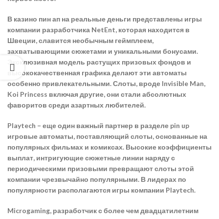
В казино пин ап на реальные деньги представлены игры
компании разработчика NetEnt, которая находится в
Швеции, славится необычным геймплеем,
захватывающими сюжетами и уникальными бонусами.
Эксклюзивная модель растущих призовых фондов и
высококачественная графика делают эти автоматы
особенно привлекательными. Слоты, вроде Invisible Man,
Koi Princess включая другие, они стали абсолютных
фаворитов среди азартных любителей.
Playtech – еще один важный партнер в разделе pin up
игровые автоматы, поставляющий слоты, основанные на
популярных фильмах и комиксах. Высокие коэффициенты
выплат, интригующие сюжетные линии наряду с
периодическими призовыми превращают слоты этой
компании чрезвычайно популярными. В лидерах по
популярности располагаются игры компании Playtech.
Microgaming, разработчик с более чем двадцатилетним