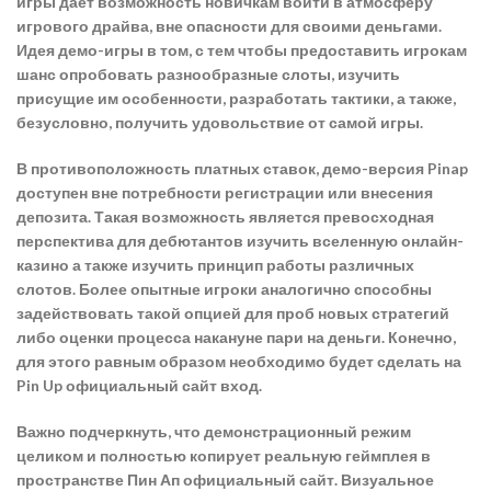
игры дает возможность новичкам войти в атмосферу
игрового драйва, вне опасности для своими деньгами.
Идея демо-игры в том, с тем чтобы предоставить игрокам
шанс опробовать разнообразные слоты, изучить
присущие им особенности, разработать тактики, а также,
безусловно, получить удовольствие от самой игры.
В противоположность платных ставок, демо-версия Pinap
доступен вне потребности регистрации или внесения
депозита. Такая возможность является превосходная
перспектива для дебютантов изучить вселенную онлайн-
казино а также изучить принцип работы различных
слотов. Более опытные игроки аналогично способны
задействовать такой опцией для проб новых стратегий
либо оценки процесса накануне пари на деньги. Конечно,
для этого равным образом необходимо будет сделать на
Pin Up официальный сайт вход.
Важно подчеркнуть, что демонстрационный режим
целиком и полностью копирует реальную геймплея в
пространстве Пин Ап официальный сайт. Визуальное