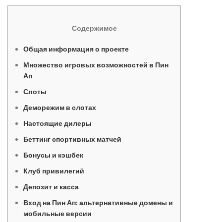
Содержимое
Общая информация о проекте
Множество игровых возможностей в Пин
Ап
Слоты
Деморежим в слотах
Настоящие дилеры
Беттинг спортивных матчей
Бонусы и кэшбек
Клуб привилегий
Депозит и касса
Вход на Пин Ап: альтернативные домены и
мобильные версии