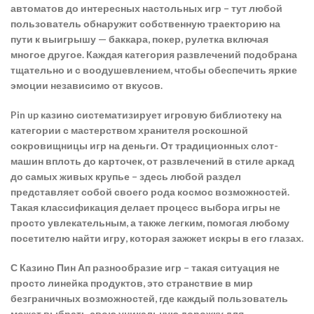
автоматов до интересных настольных игр – тут любой
пользователь обнаружит собственную траекторию на
пути к выигрышу — баккара, покер, рулетка включая
многое другое. Каждая категория развлечений подобрана
тщательно и с воодушевлением, чтобы обеспечить яркие
эмоции независимо от вкусов.
Pin up казино систематизирует игровую библиотеку на
категории с мастерством хранителя роскошной
сокровищницы игр на деньги. От традиционных слот-
машин вплоть до карточек, от развлечений в стиле аркад
до самых живых крупье – здесь любой раздел
представляет собой своего рода космос возможностей.
Такая классификация делает процесс выбора игры не
просто увлекательным, а также легким, помогая любому
посетителю найти игру, которая зажжет искры в его глазах.
С Казино Пин Ап разнообразие игр – такая ситуация не
просто линейка продуктов, это странствие в мир
безграничных возможностей, где каждый пользователь
может выбрать свою уникальную дорожку для