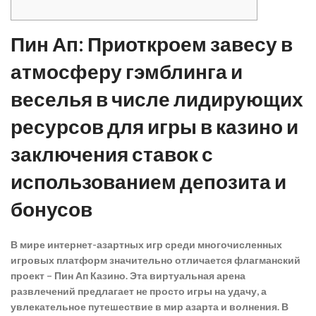
Пин Ап: Приоткроем завесу в
атмосферу гэмблинга и
веселья в числе лидирующих
ресурсов для игры в казино и
заключения ставок с
использованием депозита и
бонусов
В мире интернет-азартных игр среди многочисленных
игровых платформ значительно отличается флагманский
проект – Пин Ап Казино. Эта виртуальная арена
развлечений предлагает не просто игры на удачу, а
увлекательное путешествие в мир азарта и волнения. В