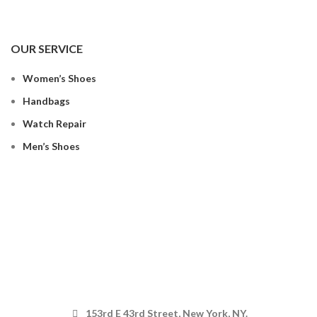
OUR SERVICE
Women’s Shoes
Handbags
Watch Repair
Men’s Shoes
153rd E 43rd Street, New York, NY.