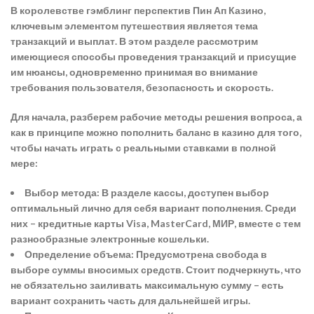
В королевстве гэмблинг перспектив Пин Ап Казино,
ключевым элементом путешествия является тема
транзакций и выплат. В этом разделе рассмотрим
имеющиеся способы проведения транзакций и присущие
им нюансы, одновременно принимая во внимание
требования пользователя, безопасность и скорость.
Для начала, разберем рабочие методы решения вопроса, а
как в принципе можно пополнить баланс в казино для того,
чтобы начать играть с реальными ставками в полной
мере:
Выбор метода: В разделе кассы, доступен выбор
оптимальный лично для себя вариант пополнения. Среди
них – кредитные карты Visa, MasterCard, МИР, вместе с тем
разнообразные электронные кошельки.
Определение объема: Предусмотрена свобода в
выборе суммы вносимых средств. Стоит подчеркнуть, что
не обязательно заиливать максимальную сумму – есть
вариант сохранить часть для дальнейшей игры.