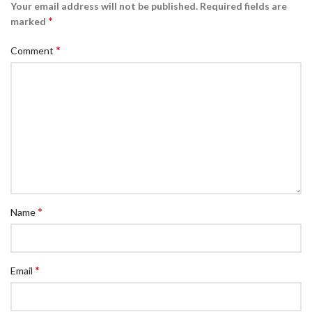
Your email address will not be published.
Required fields are
*
marked
*
Comment
*
Name
*
Email