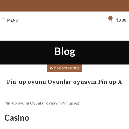
0
MENU
$
0.00
Blog
WOMEN’S SHOES
Pin-up oyunu Oyunlar oynayın Pin up A
Pin-up oyunu Oyunlar oynayın Pin up AZ
Casino