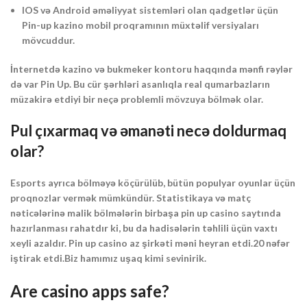
IOS və Android əməliyyat sistemləri olan qadgetlər üçün
Pin-up kazino mobil proqramının müxtəlif versiyaları
mövcuddur.
İnternetdə kazino və bukmeker kontoru haqqında mənfi rəylər
də var Pin Up. Bu cür şərhləri asanlıqla real qumarbazların
müzakirə etdiyi bir neçə problemli mövzuya bölmək olar.
Pul çıxarmaq və əmanəti necə doldurmaq
olar?
Esports ayrıca bölməyə köçürülüb, bütün populyar oyunlar üçün
proqnozlar vermək mümkündür. Statistikaya və matç
nəticələrinə malik bölmələrin birbaşa pin up casino saytında
hazırlanması rahatdır ki, bu da hadisələrin təhlili üçün vaxtı
xeyli azaldır. Pin up casino az şirkəti məni heyran etdi.20 nəfər
iştirak etdi.Biz hamımız uşaq kimi sevinirik.
Are casino apps safe?