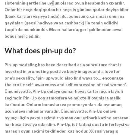
sisteminin şərtlərinə uyğun olaraq oyun hesabından çıxarılır.
Onlar bir neçə dəqiqədən bir neçə iş gününə qədər dəyişə bilər
(bank kartları vəziyyətində). Bu, bonusun çıxarılması onun öz
qaydaları (şəxsi hədiyyə və ya cashback) ilə təmin edildiyi
təqdirdə mümkündür. Əksər hallarda, geri çəkilmədən əvvəl
bonus mərc edilir.
What does pin-up do?
Pin-up modeling has been described as a subculture that is
invested in promoting positive body images and a love for
one's sexuality, "pin-up would also find ways to… encourage
the erotic self-awareness and self expression of real women".
Ümumiyyətlə, Pin-Up onlayn qumar həvəskarları üçün layiqli
seçimdir. Pin-Up xoş atmosferə və müxtəlif oyunlara malik
kazinodur. Onların bonusları və promosyonları da oynamaq
üçün əlavə imkanlar yaradır. Ümumiyyətlə, Pin-Up onlayn
oyunçu üçün yaxşı seçimdir və mən onu etibarlı kazino axtaran
hər kəsə tövsiyə edərdim. Pin-Up, istifadəçi dostu interfeysi və
maraqlı oyun seçimi təklif edən kazinodur. Xüsusi yaraşıq