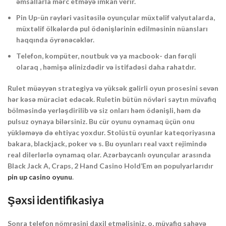
əmsallarla mərc etməyə imkan verir.
Pin Up-ün rəyləri vasitəsilə oyunçular müxtəlif valyutalarda,
müxtəlif ölkələrdə pul ödənişlərinin edilməsinin nüansları
haqqında öyrənəcəklər.
Telefon, kompüter, noutbuk və ya macbook- dan fərqli
olaraq , həmişə əlinizdədir və istifadəsi daha rahatdır.
Rulet müəyyən strategiya və yüksək gəlirli oyun prosesini sevən
hər kəsə müraciət edəcək. Ruletin bütün növləri saytın müvafiq
bölməsində yerləşdirilib və siz onları həm ödənişli, həm də
pulsuz oynaya bilərsiniz. Bu cür oyunu oynamaq üçün onu
yükləməyə də ehtiyac yoxdur. Stolüstü oyunlar kateqoriyasına
bakara, blackjack, poker və s. Bu oyunları real vaxt rejimində
real dilerlərlə oynamaq olar. Azərbaycanlı oyunçular arasında
Black Jack A, Craps, 2 Hand Casino Hold’Em ən populyarlarıdır
pin up casino oyunu
.
Şəxsi identifikasiya
Sonra telefon nömrəsini daxil etməlisiniz, o, müvafiq sahəyə