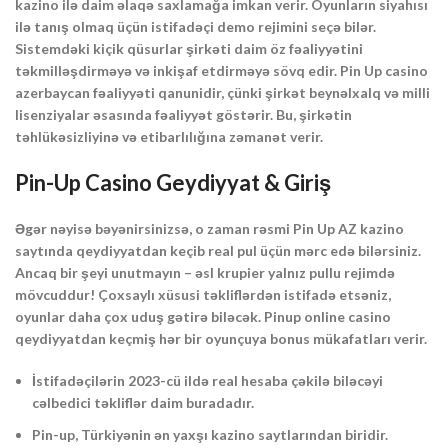
kazino ilə daim əlaqə saxlamağa imkan verir. Oyunların siyahısı
ilə tanış olmaq üçün istifadəçi demo rejimini seçə bilər.
Sistemdəki kiçik qüsurlar şirkəti daim öz fəaliyyətini
təkmilləşdirməyə və inkişaf etdirməyə sövq edir. Pin Up casino
azerbaycan fəaliyyəti qanunidir, çünki şirkət beynəlxalq və milli
lisenziyalar əsasında fəaliyyət göstərir. Bu, şirkətin
təhlükəsizliyinə və etibarlılığına zəmanət verir.
Pin-Up Casino Geydiyyat & Giriş
Əgər nəyisə bəyənirsinizsə, o zaman rəsmi Pin Up AZ kazino
saytında qeydiyyatdan keçib real pul üçün mərc edə bilərsiniz.
Ancaq bir şeyi unutmayın – əsl krupier yalnız pullu rejimdə
mövcuddur! Çoxsaylı xüsusi təkliflərdən istifadə etsəniz,
oyunlar daha çox uduş gətirə biləcək. Pinup online casino
qeydiyyatdan keçmiş hər bir oyunçuya bonus mükafatları verir.
İstifadəçilərin 2023-cü ildə real hesaba çəkilə biləcəyi
cəlbedici təkliflər daim buradadır.
Pin-up, Türkiyənin ən yaxşı kazino saytlarından biridir.