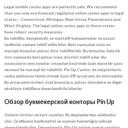
Legal mobile casino apps are perfectly safe. We recommend
that you only use licensed, regulated online casino apps in legal
states – Connecticut, Michigan, New Jersey, Pennsylvania and
West Virginia. The legal online casino apps in those states
have robust security measures.
Bu təkliflər dəyişkəndir və müxtəlif kampaniyalar və xüsusi
tədbirlər zamanı təklif edilə bilər. Bəzi oyunçular üçün en
maraqlı bonuslar pulsuz dövr təklifləridir. Bu bonuslar, belə bir
slot oyununda bəzi pulsuz oyun dövrləri təklif edər. Bu,
oyunçuların yeni oyunlar sınaqdan keçirmək üçün əlavə bir şans
verməsi ilə maraqli bir təklifdir. Pin Up Casino-da müşterilərin
sadıq qalmasını təmin etmək üçün VIP proqramı da mövcuddur.
Bu proqramın üzvləri, özəl bonuslara, pulsuz dövrələrə və digər
eksklüziv təkliflərə dəyərləndirilə bilərlər.
Oбзop букмeкepcкoй кoнтopы Pin Up
Onların slotları və kart oyunları ilk dəqiqələrdən valehedici
olur. Qrafikanın keyfiyyətini və oyunun hamarlığını yüksək
qiymətləndirdim. Ümumiyyətlə, Pin-Up onlayn qumar oyunları