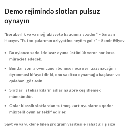
Demo rejimində slotları pulsuz
oynayın
“Bərabərlik və ya məğlubiyyətə haqqımız yoxdur” – Sərxan
Hacıyev “Futbolçularımın əziyyətinə heyfim gəlir” – Samir Əliyev
Bu əyləncə sadə, iddiasız oyuna üstünlük verən hər kəsə
müraciət edəcək.
Bundan sonra oyunçunun bonusu necə geri qazanacağını
öyrənməsi kifayətdir ki, onu sakitcə oynamağa başlasın və
qələbəni gözləsin.
Slotları istehsalçıların adlarına görə çeşidləmək
mümkündür.
Onlar klassik slotlardan tutmuş kart oyunlarına qədər
müxtəlif oyunlar təklif edirlər.
Sayt və ya yüklənə bilən proqram vasitəsilə rahat giriş sizə